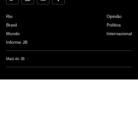
Rio
Opinião
Brasil
Política
Mundo
Internacional
Informe JB
Mais do JB
Esportes
Saúde
Ciência e Tecnologia
Caderno B
Colunistas
Economia
Empresas e Negócios