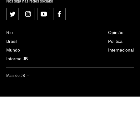
Nos siga nas redes sociais!
Twitter
Instagram
YouTube
Facebook
Rio
Opinião
Brasil
Política
Mundo
Internacional
Informe JB
Mais do JB
Esportes
Saúde
Ciência e Tecnologia
Caderno B
Colunistas
Economia
Empresas e Negócios