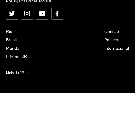
Nos siga nas redes sociais!
Twitter
Instagram
YouTube
Facebook
Rio
Opinião
Brasil
Política
Mundo
Internacional
Informe JB
Mais do JB
Esportes
Saúde
Ciência e Tecnologia
Caderno B
Colunistas
Economia
Empresas e Negócios