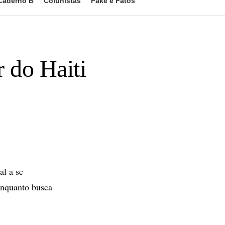
Caderno B
Colunistas
Fake e Fatos
 do Haiti
al a se
 enquanto busca