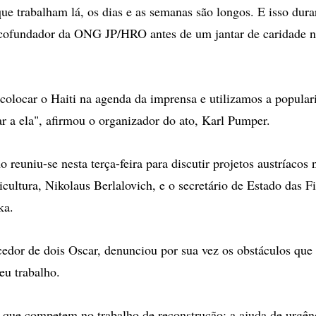
que trabalham lá, os dias e as semanas são longos. E isso dura
, cofundador da ONG JP/HRO antes de um jantar de caridade n
olocar o Haiti na agenda da imprensa e utilizamos a popular
r a ela", afirmou o organizador do ato, Karl Pumper.
 reuniu-se nesta terça-feira para discutir projetos austríacos
icultura, Nikolaus Berlalovich, e o secretário de Estado das F
ka.
edor de dois Oscar, denunciou por sua vez os obstáculos qu
u trabalho.
 que competem no trabalho de reconstrução: a ajuda de urgên