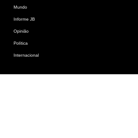
Mundo
Ciência e Tecnologia
Informe JB
Caderno B
Opinião
Colunistas
Política
Economia
Internacional
Empresas e Negócios