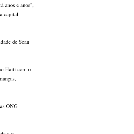
rá anos e anos",
a capital
idade de Sean
 no Haiti com o
inanças,
e as ONG
cia e o