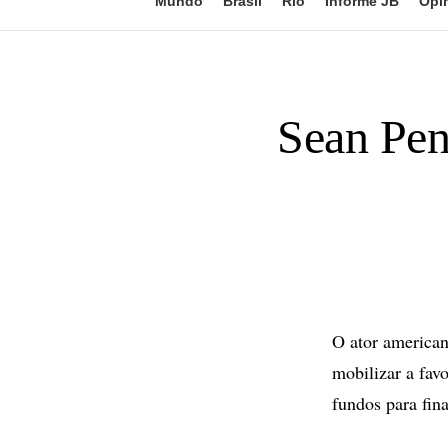
Mundo
Brasil
Rio
Informe JB
Opi
Sean Pen
O ator american
mobilizar a fav
fundos para fin