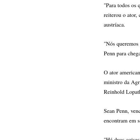
"Para todos os 
reiterou o ator
austríaca.
"Nós queremos c
Penn para chega
O ator americano
ministro da Agr
Reinhold Lopat
Sean Penn, venc
encontram em se
"Há duas coisas