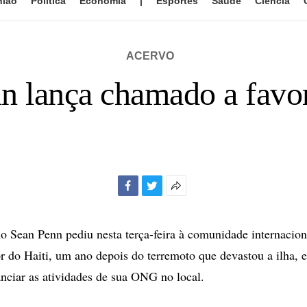
nião
Política
Economia
|
Esportes
Saúde
Ciência
ACERVO
n lança chamado a favor
Facebook
Twitter
Mais
opções
de
o Sean Penn pediu nesta terça-feira à comunidade internacion
compartilhamento
or do Haiti, um ano depois do terremoto que devastou a ilha,
anciar as atividades de sua ONG no local.