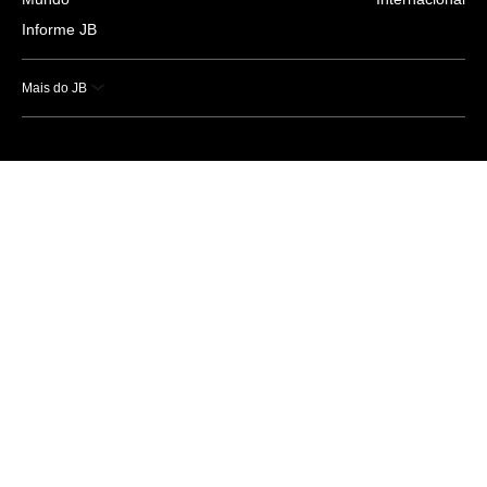
Informe JB
Mais do JB
Esportes
Saúde
Ciência e Tecnologia
Caderno B
Colunistas
Economia
Empresas e Negócios