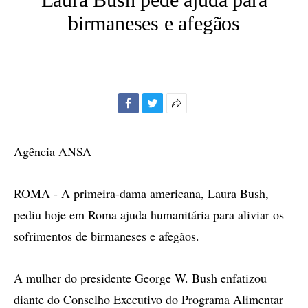
birmaneses e afegãos
Facebook
Twitter
Mais
opções
de
Agência ANSA
compartilhamento
ROMA - A primeira-dama americana, Laura Bush,
pediu hoje em Roma ajuda humanitária para aliviar os
sofrimentos de birmaneses e afegãos.
A mulher do presidente George W. Bush enfatizou
diante do Conselho Executivo do Programa Alimentar