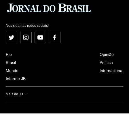
Nos siga nas redes sociais!
Twitter
Instagram
YouTube
Facebook
Rio
Opinião
Brasil
Política
Mundo
Internacional
Informe JB
Mais do JB
Esportes
Saúde
Ciência e Tecnologia
Caderno B