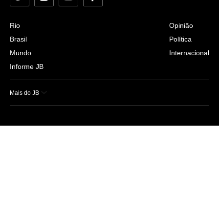
Rio
Opinião
Brasil
Política
Mundo
Internacional
Informe JB
Mais do JB
Esportes
Saúde
Ciência e Tecnologia
Caderno B
Colunistas
Economia
Empresas e Negócios