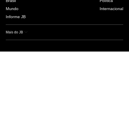
Brasil
Política
Mundo
Internacional
Informe JB
Mais do JB
Esportes
Saúde
Ciência e Tecnologia
Caderno B
Colunistas
Economia
Empresas e Negócios