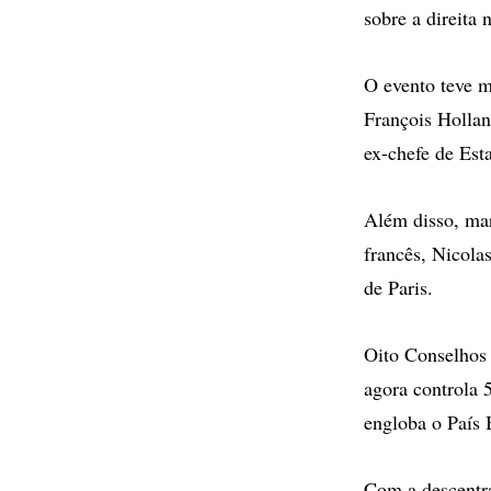
sobre a direita
O evento teve m
François Hollan
ex-chefe de Est
Além disso, mar
francês, Nicola
de Paris.
Oito Conselhos 
agora controla 5
engloba o País 
Com a descentra