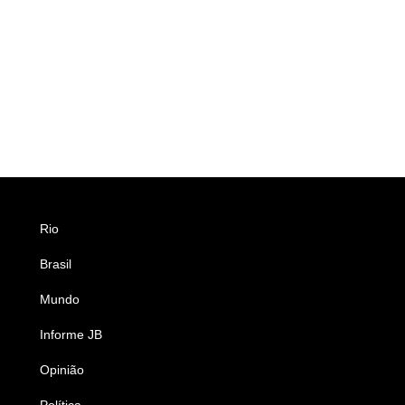
Rio
Esportes
Brasil
Saúde
Mundo
Ciência e Tecnologia
Informe JB
Caderno B
Opinião
Colunistas
Política
Economia