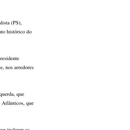
lista (PS),
to histórico do
residente
e, nos arredores
squerda, que
s Atlânticos, que
que incluem as