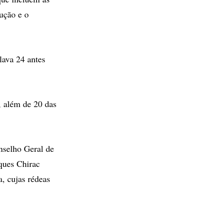
rução e o
lava 24 antes
, além de 20 das
onselho Geral de
ques Chirac
a, cujas rédeas