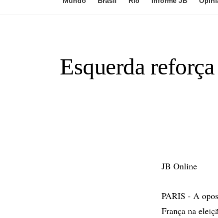
Mundo
Brasil
Rio
Informe JB
Opini
Esquerda reforça
JB Online
PARIS - A oposi
França na eleiç