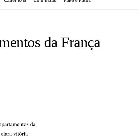
Caderno B
Colunistas
Fake e Fatos
amentos da França
departamentos da
clara vitória