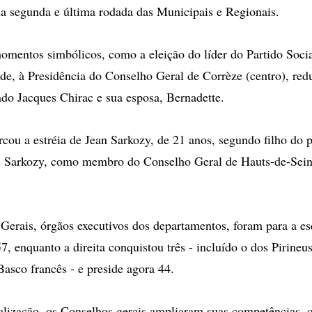
 na segunda e última rodada das Municipais e Regionais.
omentos simbólicos, como a eleição do líder do Partido Socia
de, à Presidência do Conselho Geral de Corrèze (centro), redu
ado Jacques Chirac e sua esposa, Bernadette.
cou a estréia de Jean Sarkozy, de 21 anos, segundo filho do p
s Sarkozy, como membro do Conselho Geral de Hauts-de-Sein
Gerais, órgãos executivos dos departamentos, foram para a e
7, enquanto a direita conquistou três - incluído o dos Pirineu
Basco francês - e preside agora 44.
lização, os Conselhos gerais ampliaram suas competências, 