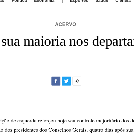
ão
Política
Economia
|
Esportes
Saúde
Ciência
ACERVO
 sua maioria nos depart
Facebook
Twitter
Mais
opções
de
compartilhamento
ção de esquerda reforçou hoje seu controle majoritário dos 
ão dos presidentes dos Conselhos Gerais, quatro dias após sua 