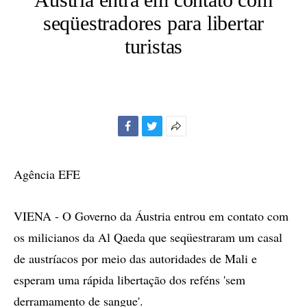
seqüestradores para libertar
turistas
Facebook
Twitter
Mais
opções
de
Agência EFE
compartilhamento
VIENA - O Governo da Áustria entrou em contato com
os milicianos da Al Qaeda que seqüestraram um casal
de austríacos por meio das autoridades de Mali e
esperam uma rápida libertação dos reféns 'sem
derramamento de sangue'.