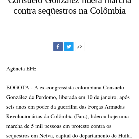
contra seqüestros na Colômbia
Facebook
Twitter
Mais
opções
de
Agência EFE
compartilhamento
BOGOTÁ - A ex-congressista colombiana Consuelo
González de Perdomo, liberada em 10 de janeiro, após
seis anos em poder da guerrilha das Forças Armadas
Revolucionárias da Colômbia (Farc), liderou hoje uma
marcha de 5 mil pessoas em protesto contra os
seqüestros em Neiva, capital do departamento de Huila.