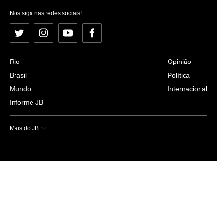
Nos siga nas redes sociais!
Twitter
Instagram
YouTube
Facebook
Rio
Opinião
Brasil
Política
Mundo
Internacional
Informe JB
Mais do JB
Esportes
Saúde
Ciência e Tecnologia
Caderno B
Colunistas
Economia