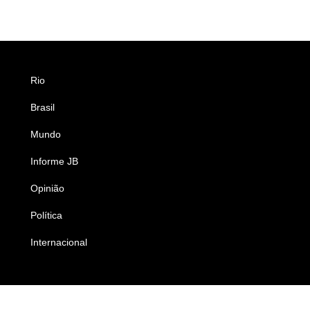
Rio
Esportes
Brasil
Saúde
Mundo
Ciência e Tecnologia
Informe JB
Caderno B
Opinião
Colunistas
Política
Economia
Internacional
Empresas e Negócios