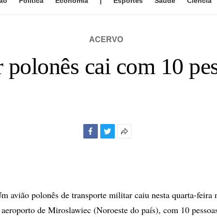
ão
Política
Economia
|
Esportes
Saúde
Ciência
ACERVO
r polonês cai com 10 pe
Facebook
Twitter
Mais
opções
de
compartilhamento
vião polonês de transporte militar caiu nesta quarta-feira
 aeroporto de Miroslawiec (Noroeste do país), com 10 pessoa