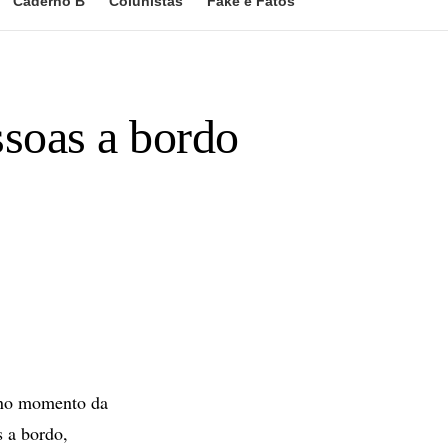
Caderno B
Colunistas
Fake e Fatos
ssoas a bordo
 no momento da
s a bordo,