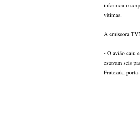
informou o cor
vítimas.
A emissora TVN
- O avião caiu 
estavam seis pa
Fratczak, porta