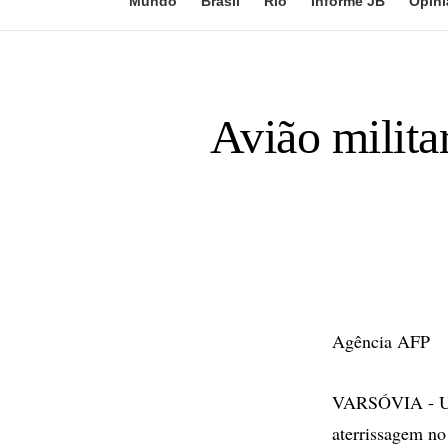
Mundo
Brasil
Rio
Informe JB
Opini
Avião milita
Agência AFP
VARSÓVIA - Um a
aterrissagem no