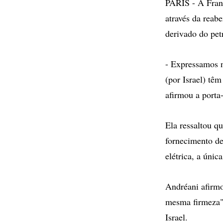
PARIS - A Franç
através da reab
derivado do pet
- Expressamos 
(por Israel) têm
afirmou a porta
Ela ressaltou q
fornecimento de
elétrica, a única
Andréani afirmo
mesma firmeza" 
Israel.