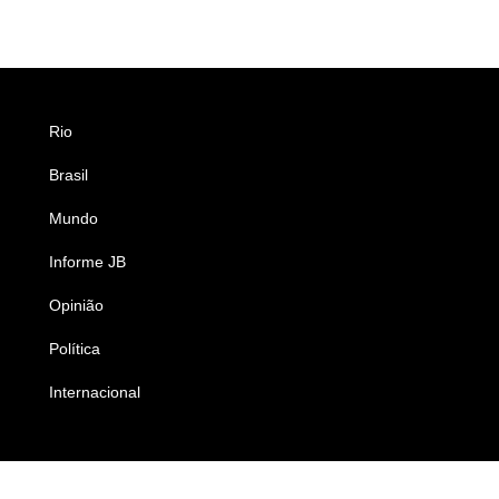
Rio
Esportes
Brasil
Saúde
Mundo
Ciência e Tecnologia
Informe JB
Caderno B
Opinião
Colunistas
Política
Economia
Internacional
Empresas e Negócios