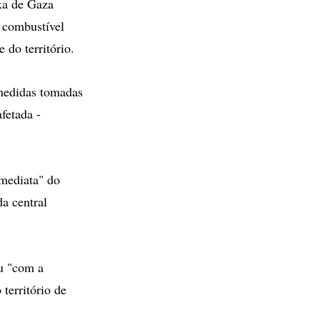
xa de Gaza
e combustível
 do território.
medidas tomadas
fetada -
imediata" do
da central
ou "com a
território de