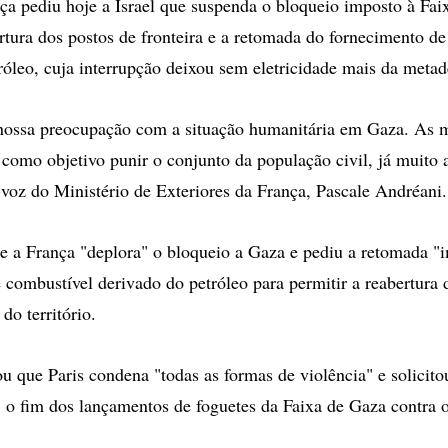
a pediu hoje a Israel que suspenda o bloqueio imposto à Fai
ertura dos postos de fronteira e a retomada do fornecimento d
róleo, cuja interrupção deixou sem eletricidade mais da metade
nossa preocupação com a situação humanitária em Gaza. As 
 como objetivo punir o conjunto da população civil, já muito a
-voz do Ministério de Exteriores da França, Pascale Andréani.
ue a França "deplora" o bloqueio a Gaza e pediu a retomada "
 combustível derivado do petróleo para permitir a reabertura 
 do território.
u que Paris condena "todas as formas de violência" e solicit
o fim dos lançamentos de foguetes da Faixa de Gaza contra o 