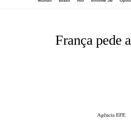
Mundo
Brasil
Rio
Informe JB
Opini
França pede a
Agência EFE