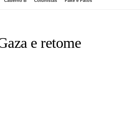
Caderno B
Colunistas
Fake e Fatos
 Gaza e retome