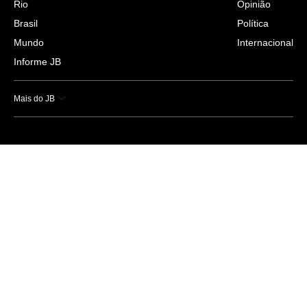
Rio
Opinião
Brasil
Política
Mundo
Internacional
Informe JB
Mais do JB
Esportes
Saúde
Ciência e Tecnologia
Caderno B
Colunistas
Economia
Empresas e Negócios