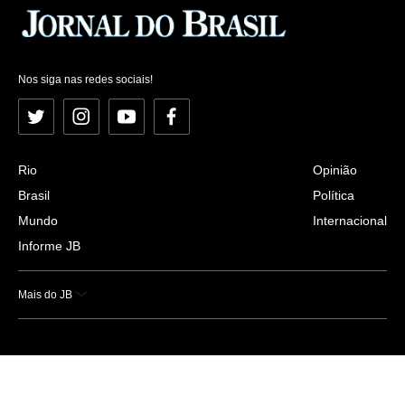
Nos siga nas redes sociais!
Twitter
Instagram
YouTube
Facebook
Rio
Opinião
Brasil
Política
Mundo
Internacional
Informe JB
Mais do JB
Esportes
Saúde
Ciência e Tecnologia
Caderno B