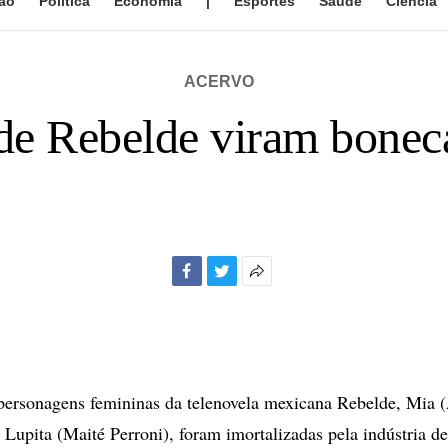
ão
Política
Economia
|
Esportes
Saúde
Ciência
ACERVO
 de Rebelde viram bonec
Facebook
Twitter
Mais
opções
de
compartilhamento
rsonagens femininas da telenovela mexicana Rebelde, Mia (
 Lupita (Maité Perroni), foram imortalizadas pela indústria d