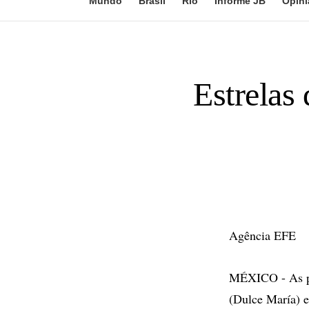
Mundo
Brasil
Rio
Informe JB
Opini
Estrelas
Agência EFE
MÉXICO - As pe
(Dulce María) e