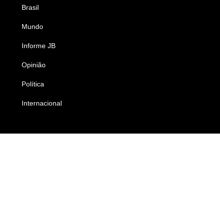
Brasil
Saúde
Mundo
Ciência e Tecnologia
Informe JB
Caderno B
Opinião
Colunistas
Política
Economia
Internacional
Empresas e Negócios