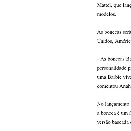
Mattel, que lan
modelos.
As bonecas serã
Unidos, América
- As bonecas Ba
personalidade p
uma Barbie viv
comentou Anah
No lançamento d
a boneca é um í
versão baseada