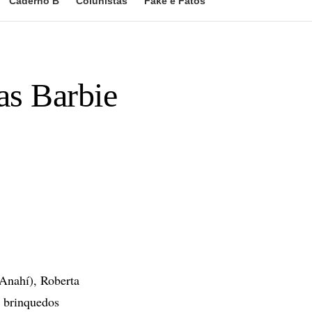
Caderno B
Colunistas
Fake e Fatos
as Barbie
Anahí), Roberta
e brinquedos