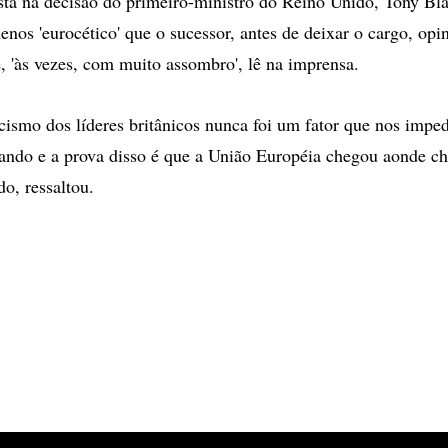
stá na decisão do primeiro-ministro do Reino Unido, Tony Bla
nos 'eurocético' que o sucessor, antes de deixar o cargo, op
e, 'às vezes, com muito assombro', lê na imprensa.
icismo dos líderes britânicos nunca foi um fator que nos imped
ando e a prova disso é que a União Européia chegou aonde c
do, ressaltou.