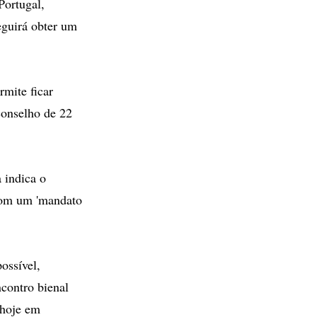
ortugal,
eguirá obter um
rmite ficar
conselho de 22
 indica o
 com um 'mandato
ossível,
contro bienal
 hoje em