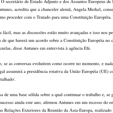
ecretário de Estado Adjunto e dos Assuntos Europeus de P
tunes, acredita que a chanceler alemã, Angela Merkel, cons
omo proceder com o Tratado para uma Constituição Européia.
 fácil, mas as discussões estão muito avançadas e isso nos pe
s de que haverá um acordo sobre a Constituição Européia no 
xelas, disse Antunes em entrevista à agência Efe.
io, se as conversas evoluírem como ocorre no momento, e nada
ugal assumirá a presidência rotativa da União Européia (UE)
talhado'.
sa de uma base sólida sobre a qual continuar o trabalho e, se p
sucesso ainda este ano, afirmou Antunes em um recesso do en
as Relações Exteriores da Reunião da Ásia-Europa, realizado