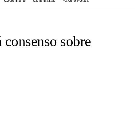
Caderno B
Colunistas
Fake e Fatos
á consenso sobre