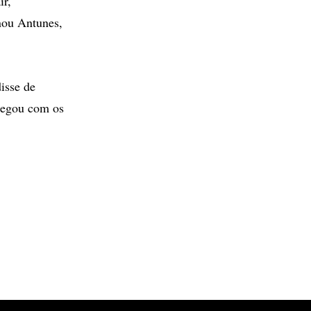
ir,
inou Antunes,
isse de
hegou com os