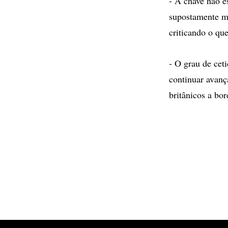
- A chave não e
supostamente me
criticando o qu
- O grau de cet
continuar avanç
britânicos a bor