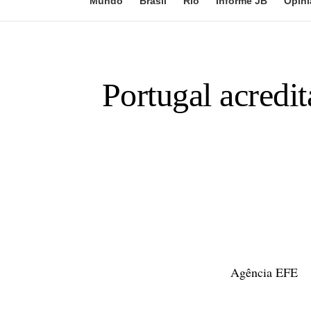
Mundo
Brasil
Rio
Informe JB
Opini
Portugal acredi
Agência EFE