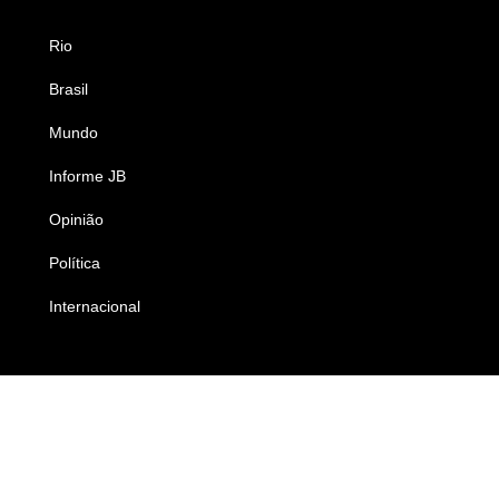
Rio
Esportes
Brasil
Saúde
Mundo
Ciência e Tecnologia
Informe JB
Caderno B
Opinião
Colunistas
Política
Economia
Internacional
Empresas e Negócios