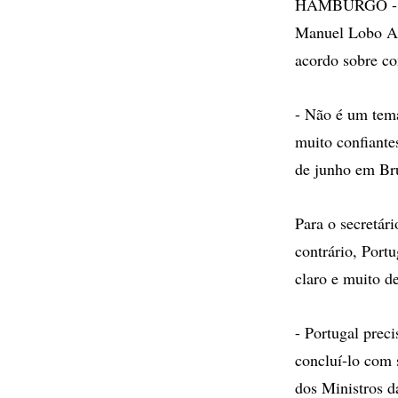
HAMBURGO - O s
Manuel Lobo An
acordo sobre c
- Não é um tema
muito confiante
de junho em Bru
Para o secretár
contrário, Port
claro e muito de
- Portugal preci
concluí-lo com 
dos Ministros d