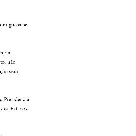
portuguesa se
rar a
to, não
ção será
da Presidência
s os Estados-