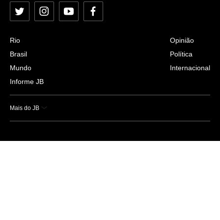
Twitter
Instagram
YouTube
Facebook
Rio
Opinião
Brasil
Política
Mundo
Internacional
Informe JB
Mais do JB
Esportes
Saúde
Ciência e Tecnologia
Caderno B
Colunistas
Economia
Empresas e Negócios