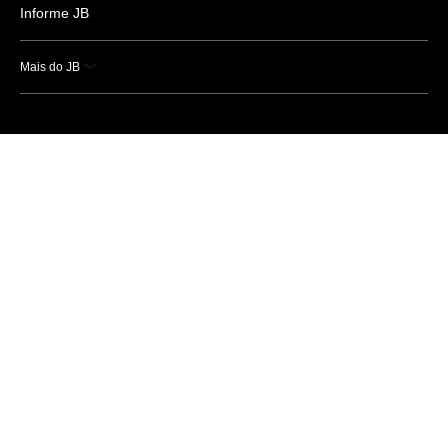
Informe JB
Mais do JB
Esportes
Saúde
Ciência e Tecnologia
Caderno B
Colunistas
Economia
Empresas e Negócios