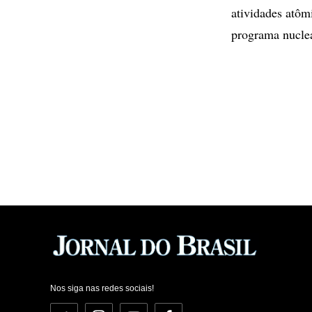
atividades atôm
programa nuclea
Nos siga nas redes sociais!