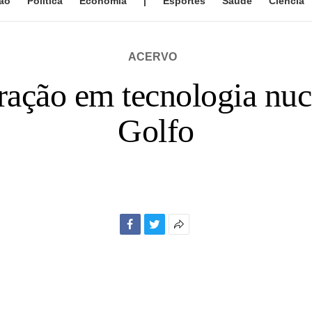
ão
Política
Economia
|
Esportes
Saúde
Ciência
ACERVO
ração em tecnologia nuc
Golfo
Facebook
Twitter
Mais
opções
de
compartilhamento