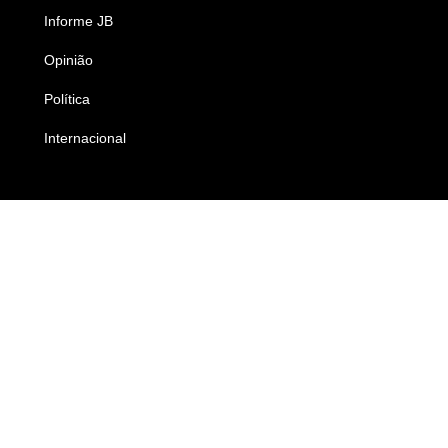
Informe JB
Caderno B
Opinião
Colunistas
Política
Economia
Internacional
Empresas e Negócios