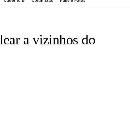
Caderno B
Colunistas
Fake e Fatos
lear a vizinhos do