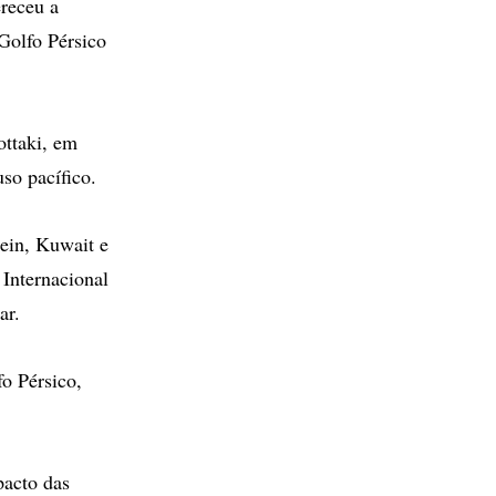
receu a
Golfo Pérsico
ottaki, em
so pacífico.
ein, Kuwait e
Internacional
ar.
o Pérsico,
pacto das