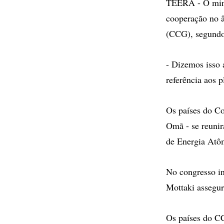
TEERÃ - O minis
cooperação no 
(CCG), segundo a
- Dizemos isso 
referência aos 
Os países do Co
Omã - se reunir
de Energia Atôm
No congresso in
Mottaki assegur
Os países do C