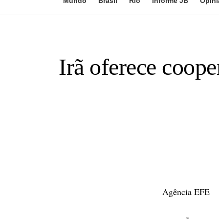
Mundo
Brasil
Rio
Informe JB
Opini
Irã oferece coope
Agência EFE