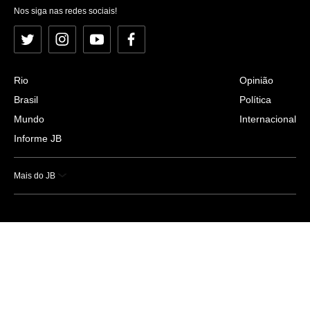
Nos siga nas redes sociais!
Twitter
Instagram
YouTube
Facebook
Rio
Opinião
Brasil
Política
Mundo
Internacional
Informe JB
Mais do JB
Esportes
Saúde
Ciência e Tecnologia
Caderno B
Colunistas
Economia