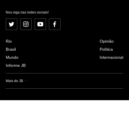
Nos siga nas redes sociais!
Twitter
Instagram
YouTube
Facebook
Rio
Opinião
Brasil
Política
Mundo
Internacional
Informe JB
Mais do JB
Esportes
Saúde
Ciência e Tecnologia
Caderno B
Colunistas