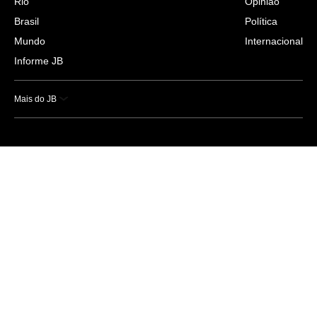
Rio
Opinião
Brasil
Política
Mundo
Internacional
Informe JB
Mais do JB
Esportes
Saúde
Ciência e Tecnologia
Caderno B
Colunistas
Economia
Empresas e Negócios