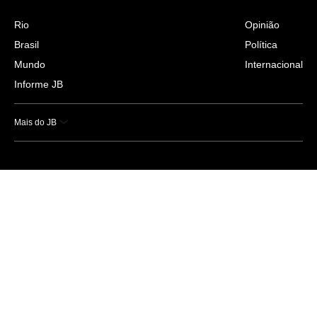
Rio
Opinião
Brasil
Política
Mundo
Internacional
Informe JB
Mais do JB
Esportes
Saúde
Ciência e Tecnologia
Caderno B
Colunistas
Economia
Empresas e Negócios