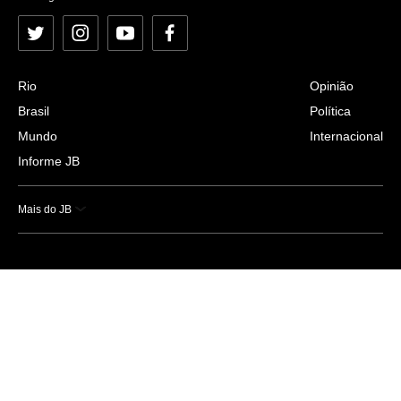
Twitter
Instagram
YouTube
Facebook
Rio
Opinião
Brasil
Política
Mundo
Internacional
Informe JB
Mais do JB
Esportes
Saúde
Ciência e Tecnologia
Caderno B
Colunistas
Economia
Empresas e Negócios