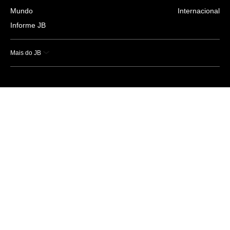
Mundo
Internacional
Informe JB
Mais do JB
Esportes
Saúde
Ciência e Tecnologia
Caderno B
Colunistas
Economia
Empresas e Negócios