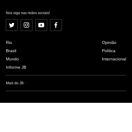
Nos siga nas redes sociais!
Twitter
Instagram
YouTube
Facebook
Rio
Opinião
Brasil
Política
Mundo
Internacional
Informe JB
Mais do JB
Esportes
Saúde
Ciência e Tecnologia
Caderno B
Colunistas