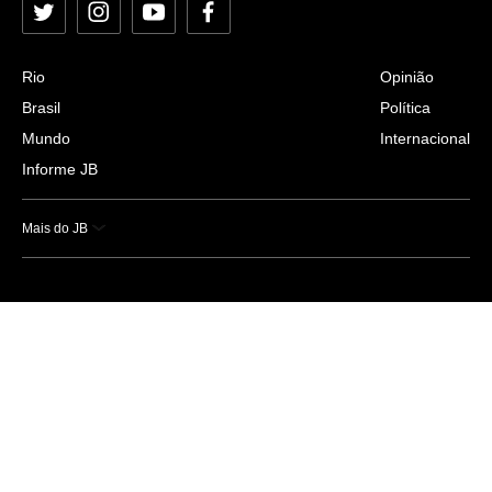
Twitter
Instagram
YouTube
Facebook
Rio
Opinião
Brasil
Política
Mundo
Internacional
Informe JB
Mais do JB
Esportes
Saúde
Ciência e Tecnologia
Caderno B
Colunistas
Economia
Empresas e Negócios