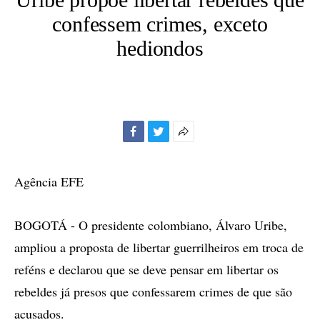
confessem crimes, exceto
hediondos
Facebook
Twitter
Mais
opções
de
Agência EFE
compartilhamento
BOGOTÁ - O presidente colombiano, Álvaro Uribe,
ampliou a proposta de libertar guerrilheiros em troca de
reféns e declarou que se deve pensar em libertar os
rebeldes já presos que confessarem crimes de que são
acusados.