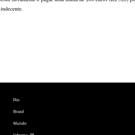
indecente.
Rio
Esportes
Brasil
Saúde
Mundo
Ciência e Tecnologia
Informe JB
Caderno B