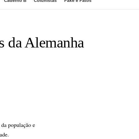
Caderno B
Colunistas
Fake e Fatos
uas da Alemanha
a população e
ade.