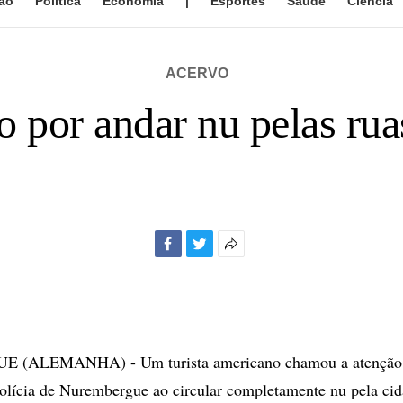
ão
Política
Economia
|
Esportes
Saúde
Ciência
ACERVO
do por andar nu pelas r
Facebook
Twitter
Mais
opções
de
compartilhamento
ALEMANHA) - Um turista americano chamou a atenção d
olícia de Nurembergue ao circular completamente nu pela cid