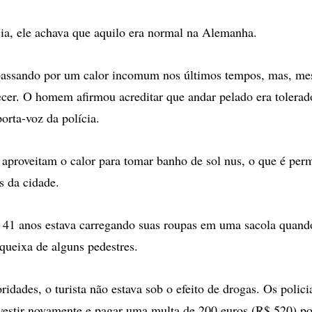
ia, ele achava que aquilo era normal na Alemanha.
passando por um calor incomum nos últimos tempos, mas, me
cer. O homem afirmou acreditar que andar pelado era tolera
orta-voz da polícia.
aproveitam o calor para tomar banho de sol nus, o que é perm
s da cidade.
41 anos estava carregando suas roupas em uma sacola quando
queixa de alguns pedestres.
idades, o turista não estava sob o efeito de drogas. Os polici
vestir novamente e pagar uma multa de 200 euros (R$ 520) po