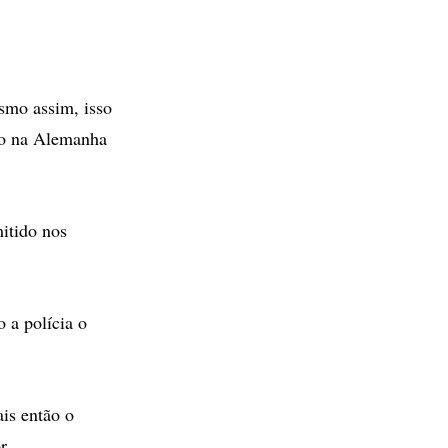
smo assim, isso
do na Alemanha
itido nos
 a polícia o
ais então o
r