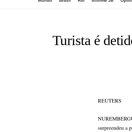
Mundo
Brasil
Rio
Informe JB
Opini
Turista é deti
REUTERS
NUREMBERGUE (
surpreendeu a p