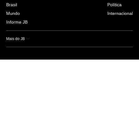
Brasil
Política
Mundo
Internacional
Informe JB
Mais do JB
Esportes
Saúde
Ciência e Tecnologia
Caderno B
Colunistas
Economia
Empresas e Negócios