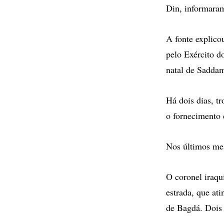
Din, informaram 
A fonte explico
pelo Exército d
natal de Saddam,
Há dois dias, t
o fornecimento 
Nos últimos mes
O coronel iraq
estrada, que at
de Bagdá. Dois 