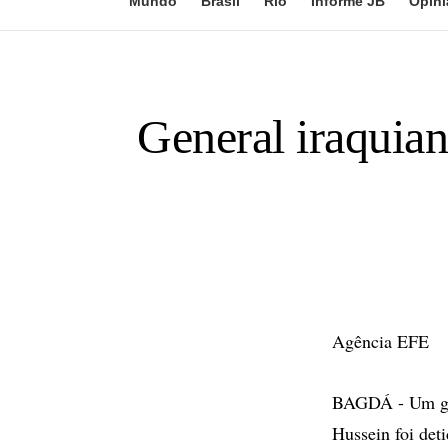
Mundo
Brasil
Rio
Informe JB
Opini
General iraquian
Agência EFE
BAGDÁ - Um gen
Hussein foi det