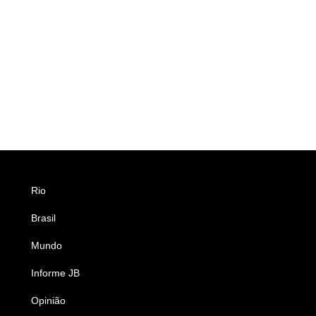
Rio
Esportes
Brasil
Saúde
Mundo
Ciência e Tecnologia
Informe JB
Caderno B
Opinião
Colunistas