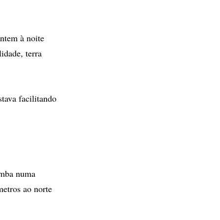
ontem à noite
idade, terra
tava facilitando
omba numa
metros ao norte