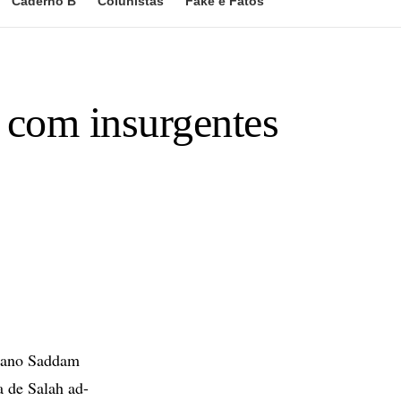
Caderno B
Colunistas
Fake e Fatos
r com insurgentes
uiano Saddam
a de Salah ad-