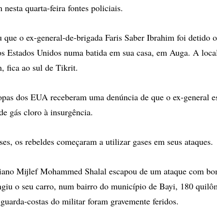
nesta quarta-feira fontes policiais.
u que o ex-general-de-brigada Faris Saber Ibrahim foi detido 
os Estados Unidos numa batida em sua casa, em Auga. A local
 fica ao sul de Tikrit.
ropas dos EUA receberam uma denúncia de que o ex-general es
de gás cloro à insurgência.
es, os rebeldes começaram a utilizar gases em seus ataques.
uiano Mijlef Mohammed Shalal escapou de um ataque com b
ingiu o seu carro, num bairro do município de Bayi, 180 quilô
guarda-costas do militar foram gravemente feridos.