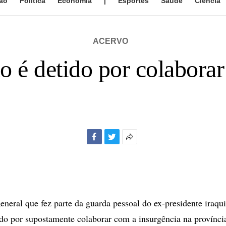
ão
Política
Economia
|
Esportes
Saúde
Ciência
ACERVO
o é detido por colabora
Facebook
Twitter
Mais
opções
de
compartilhamento
eral que fez parte da guarda pessoal do ex-presidente iraq
ido por supostamente colaborar com a insurgência na provínci