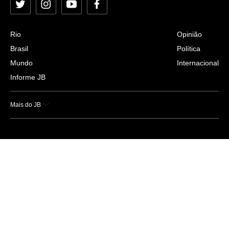
Twitter
Instagram
YouTube
Facebook
Rio
Opinião
Brasil
Política
Mundo
Internacional
Informe JB
Mais do JB
Esportes
Saúde
Ciência e Tecnologia
Caderno B
Colunistas
Economia
Empresas e Negócios