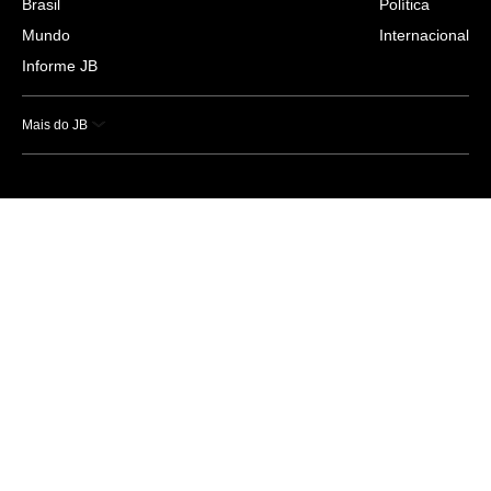
Brasil
Política
Mundo
Internacional
Informe JB
Mais do JB
Esportes
Saúde
Ciência e Tecnologia
Caderno B
Colunistas
Economia
Empresas e Negócios