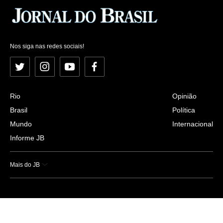
Nos siga nas redes sociais!
Twitter
Instagram
YouTube
Facebook
Rio
Opinião
Brasil
Política
Mundo
Internacional
Informe JB
Mais do JB
Esportes
Saúde
Ciência e Tecnologia
Caderno B