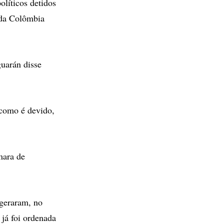
líticos detidos
 da Colômbia
guarán disse
 como é devido,
mara de
 geraram, no
 já foi ordenada