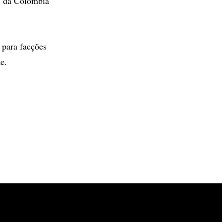
s da Colômbia
 para facções
e.