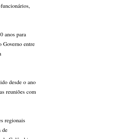
-funcionários,
0 anos para
o Governo entre
m
tido desde o ano
tas reuniões com
es regionais
a de