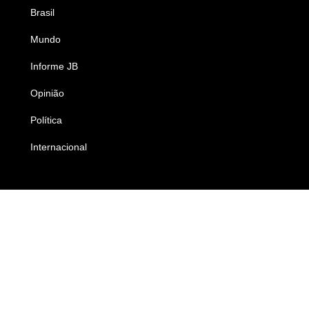
Brasil
Saúde
Mundo
Ciência e Tecnologia
Informe JB
Caderno B
Opinião
Colunistas
Política
Economia
Internacional
Empresas e Negócios