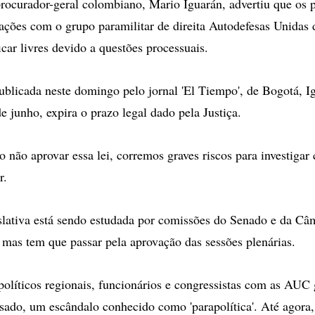
urador-geral colombiano, Mario Iguarán, advertiu que os po
gações com o grupo paramilitar de direita Autodefesas Unidas
ar livres devido a questões processuais.
ublicada neste domingo pelo jornal 'El Tiempo', de Bogotá, I
e junho, expira o prazo legal dado pela Justiça.
o não aprovar essa lei, corremos graves riscos para investigar
r.
slativa está sendo estudada por comissões do Senado e da Câ
 mas tem que passar pela aprovação das sessões plenárias.
políticos regionais, funcionários e congressistas com as AUC
ssado, um escândalo conhecido como 'parapolítica'. Até agora,