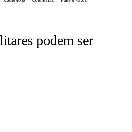
Caderno B
Colunistas
Fake e Fatos
litares podem ser