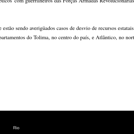
blicos' com guerrilheiros das Forças Armadas Revolucionária
e estão sendo averigüados casos de desvio de recursos estatais
partamentos do Tolima, no centro do país, e Atlântico, no nort
Rio
Esportes