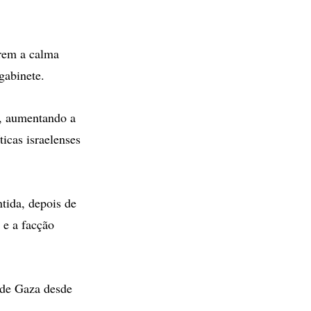
erem a calma
gabinete.
a, aumentando a
ticas israelenses
tida, depois de
 e a facção
 de Gaza desde