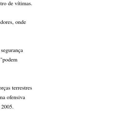
tro de vítimas.
edores, onde
e segurança
s "podem
ças terrestres
uma ofensiva
m 2005.