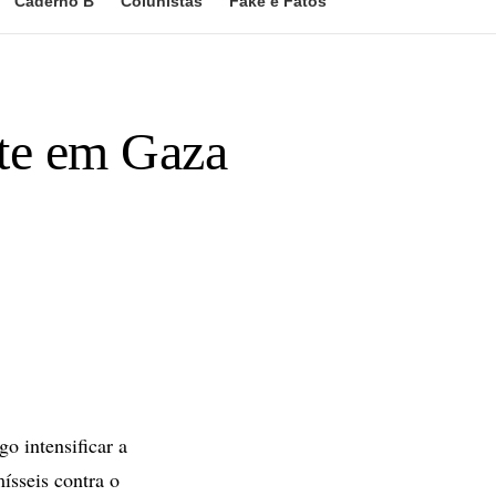
Caderno B
Colunistas
Fake e Fatos
rte em Gaza
o intensificar a
ísseis contra o