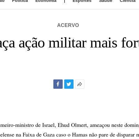
ão
Política
Economia
|
Esportes
Saúde
Ciência
ACERVO
aça ação militar mais fo
Facebook
Twitter
Mais
opções
de
compartilhamento
eiro-ministro de Israel, Ehud Olmert, ameaçou neste doming
raelense na Faixa de Gaza caso o Hamas não pare de disparar m