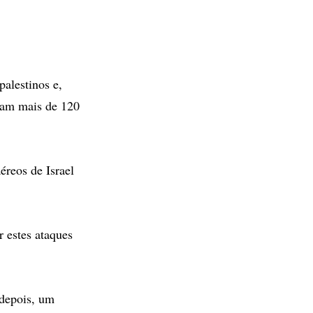
alestinos e,
aram mais de 120
éreos de Israel
 estes ataques
 depois, um