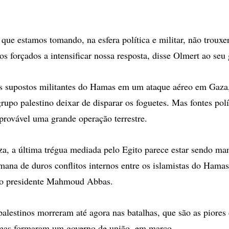
 que estamos tomando, na esfera política e militar, não troux
s forçados a intensificar nossa resposta, disse Olmert ao seu 
rês supostos militantes do Hamas em um ataque aéreo em Gaz
rupo palestino deixar de disparar os foguetes. Mas fontes polí
provável uma grande operação terrestre.
a, a última trégua mediada pelo Egito parece estar sendo man
ana de duros conflitos internos entre os islamistas do Hamas
 do presidente Mahmoud Abbas.
alestinos morreram até agora nas batalhas, que são as piores
mas formaram um governo de união, em março.