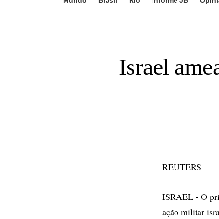
Mundo
Brasil
Rio
Informe JB
Opini
Israel ame
REUTERS
ISRAEL - O prim
ação militar is