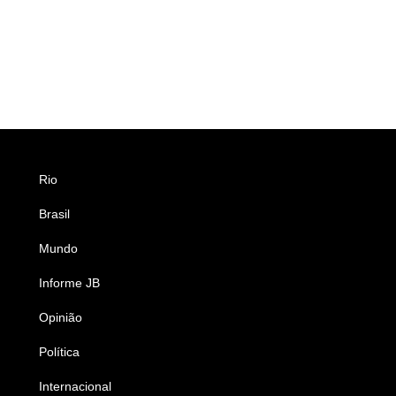
Rio
Esportes
Brasil
Saúde
Mundo
Ciência e Tecnologia
Informe JB
Caderno B
Opinião
Colunistas
Política
Economia
Internacional
Empresas e Negócios