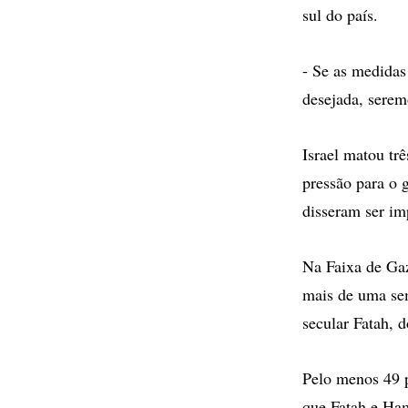
sul do país.
- Se as medidas
desejada, seremo
Israel matou t
pressão para o g
disseram ser im
Na Faixa de Gaz
mais de uma sem
secular Fatah,
Pelo menos 49 p
que Fatah e Ha