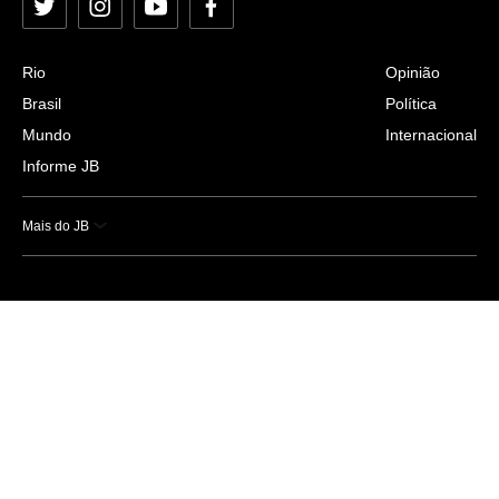
Twitter
Instagram
YouTube
Facebook
Rio
Opinião
Brasil
Política
Mundo
Internacional
Informe JB
Mais do JB
Esportes
Saúde
Ciência e Tecnologia
Caderno B
Colunistas
Economia
Empresas e Negócios