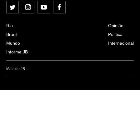
Twitter
Instagram
YouTube
Facebook
Rio
Opinião
Brasil
Política
Mundo
Internacional
Informe JB
Mais do JB
Esportes
Saúde
Ciência e Tecnologia
Caderno B
Colunistas
Economia
Empresas e Negócios