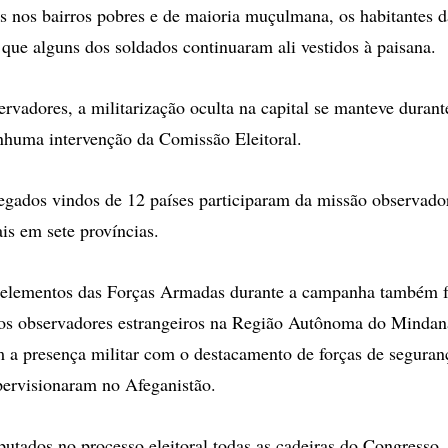
os nos bairros pobres e de maioria muçulmana, os habitantes d
 que alguns dos soldados continuaram ali vestidos à paisana.
rvadores, a militarização oculta na capital se manteve durant
nhuma intervenção da Comissão Eleitoral.
egados vindos de 12 países participaram da missão observador
ais em sete províncias.
e elementos das Forças Armadas durante a campanha também f
elos observadores estrangeiros na Região Autônoma do Mind
a presença militar com o destacamento de forças de seguranç
ervisionaram no Afeganistão.
putados no processo eleitoral todas as cadeiras do Congresso,