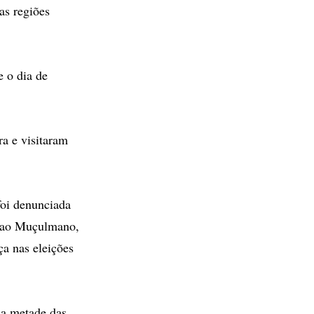
as regiões
e o dia de
a e visitaram
oi denunciada
anao Muçulmano,
a nas eleições
 a metade das