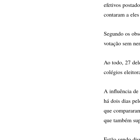
efetivos postad
contaram a eles
Segundo os obse
votação sem ne
Ao todo, 27 del
colégios eleitor
A influência d
há dois dias p
que compararam 
que também sup
Estão sendo dis