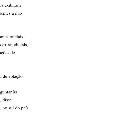
os exibiram
sentes a não
tes oficiais,
 extrajudiciais,
ações de
a de votação.
guntar às
, disse
 no sul do país.