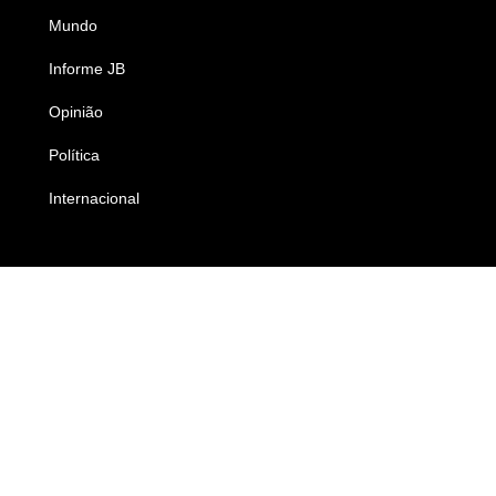
Mundo
Ciência e Tecnologia
Informe JB
Caderno B
Opinião
Colunistas
Política
Economia
Internacional
Empresas e Negócios