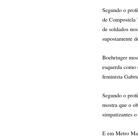
Segundo o profe
de Compostela V
de soldados nos
supostamente d
Boehringer most
esquerda como 
feminista Gabrie
Segundo o profe
mostra que o ob
simpatizantes o 
E em Metro Mani