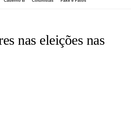
Caderno B
Colunistas
Fake e Fatos
es nas eleições nas