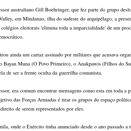
ssor australiano Gill Boehringer, que fez parte do grupo desl
alley, em Mindanao, ilha do sudeste do arquipélago, a pres
 colégios eleitorais 'elimina toda a imparcialidade' de um pro
emocrático.
rou ainda um cartaz assinado por militares que acusava orga
o Bayan Muna (O Povo Primeiro), o Anakpawis (Filhos do Su
la de ser a frente oculta da guerrilha comunista.
ssor, era comum encontrar mensagens como esta em toda a pro
jetivo das Forças Armadas é tirar os grupos do espaço polític
direito de serem representados por eles.
la, onde o Exército tinha anunciado desde o ano passado a r