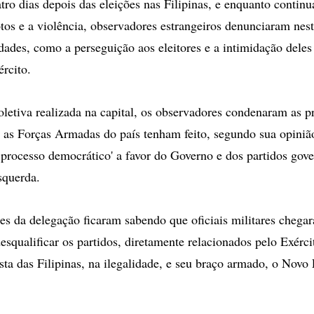
 dias depois das eleições nas Filipinas, e enquanto continu
tos e a violência, observadores estrangeiros denunciaram nesta
idades, como a perseguição aos eleitores e a intimidação deles
rcito.
oletiva realizada na capital, os observadores condenaram as pr
as Forças Armadas do país tenham feito, segundo sua opinião,
 processo democrático' a favor do Governo e dos partidos gover
squerda.
tes da delegação ficaram sabendo que oficiais militares chega
desqualificar os partidos, diretamente relacionados pelo Exérc
ta das Filipinas, na ilegalidade, e seu braço armado, o Novo 