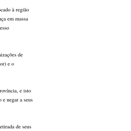
ocado à região
ença em massa
cesso
nizações de
or) e o
víncia, e isto
o e negar a seus
etirada de seus