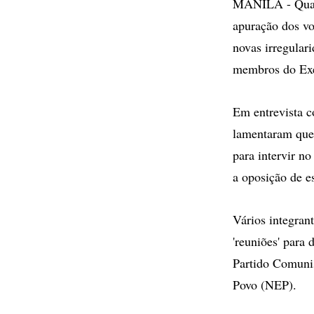
MANILA - Quatro
apuração dos vo
novas irregular
membros do Exé
Em entrevista c
lamentaram que 
para intervir no
a oposição de e
Vários integran
'reuniões' para 
Partido Comunis
Povo (NEP).