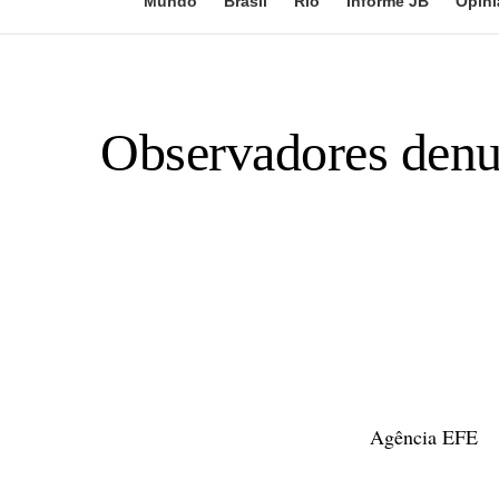
Mundo
Brasil
Rio
Informe JB
Opini
Observadores denun
Agência EFE