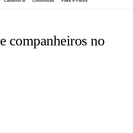
Caderno B
Colunistas
Fake e Fatos
de companheiros no