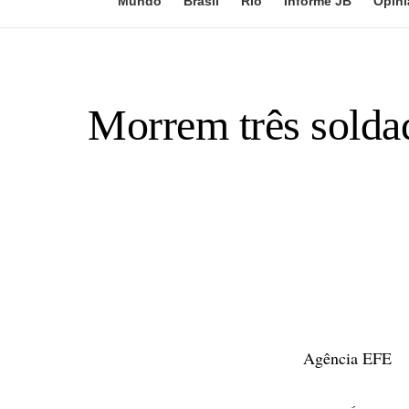
Mundo
Brasil
Rio
Informe JB
Opini
Morrem três solda
Agência EFE