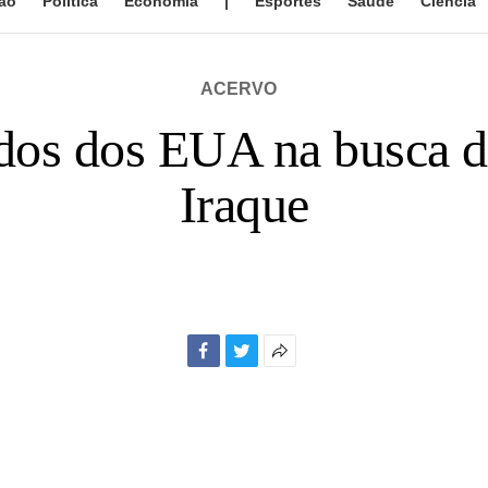
ão
Política
Economia
|
Esportes
Saúde
Ciência
ACERVO
dos dos EUA na busca 
Iraque
Facebook
Twitter
Mais
opções
de
compartilhamento