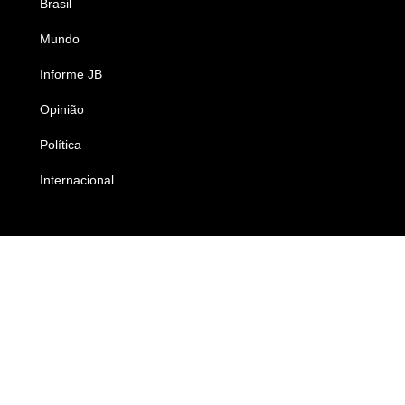
Brasil
Saúde
Mundo
Ciência e Tecnologia
Informe JB
Caderno B
Opinião
Colunistas
Política
Economia
Internacional
Empresas e Negócios