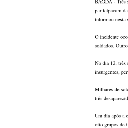
BAGDÁ - Três s
participavam da
informou nesta 
O incidente oco
soldados. Outro
No dia 12, trê
insurgentes, pe
Milhares de sol
três desapareci
Um dia após a c
oito grupos de 