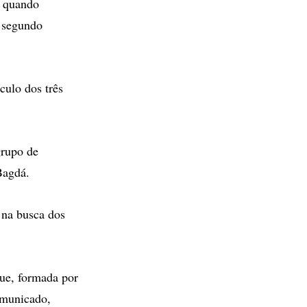
á quando
, segundo
culo dos três
grupo de
Bagdá.
 na busca dos
que, formada por
omunicado,