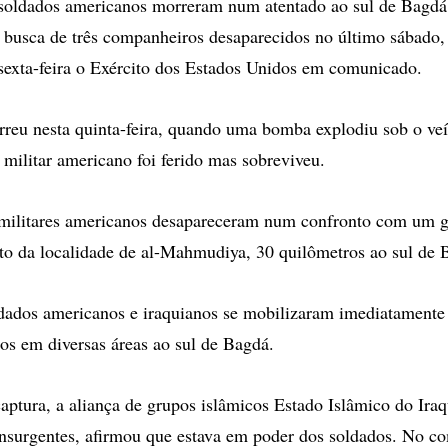
oldados americanos morreram num atentado ao sul de Bagd
 busca de três companheiros desaparecidos no último sábado
sexta-feira o Exército dos Estados Unidos em comunicado.
rreu nesta quinta-feira, quando uma bomba explodiu sob o veí
 militar americano foi ferido mas sobreviveu.
s militares americanos desapareceram num confronto com um 
rto da localidade de al-Mahmudiya, 30 quilômetros ao sul de 
dados americanos e iraquianos se mobilizaram imediatamente
dos em diversas áreas ao sul de Bagdá.
aptura, a aliança de grupos islâmicos Estado Islâmico do Ira
insurgentes, afirmou que estava em poder dos soldados. No c