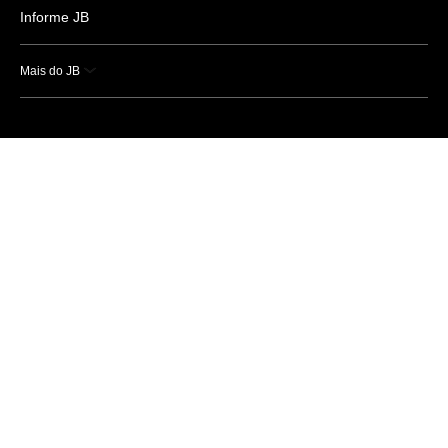
Informe JB
Mais do JB
Esportes
Saúde
Ciência e Tecnologia
Caderno B
Colunistas
Economia
Empresas e Negócios