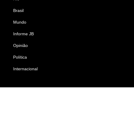
Brasil
Saúde
Mundo
Ciência e Tecnologia
Informe JB
Caderno B
Opinião
Colunistas
Política
Economia
Internacional
Empresas e Negócios