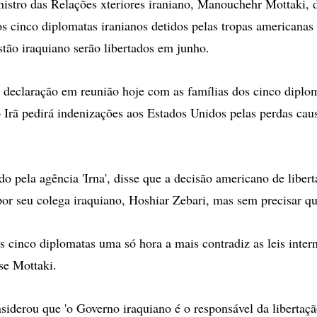
tro das Relações xteriores iraniano, Manouchehr Mottaki, d
 os cinco diplomatas iranianos detidos pelas tropas americanas
tão iraquiano serão libertados em junho.
a declaração em reunião hoje com as famílias dos cinco diplom
 Irã pedirá indenizações aos Estados Unidos pelas perdas cau
do pela agência 'Irna', disse que a decisão americano de liber
 por seu colega iraquiano, Hoshiar Zebari, mas sem precisar q
s cinco diplomatas uma só hora a mais contradiz as leis intern
sse Mottaki.
siderou que 'o Governo iraquiano é o responsável da libertaç