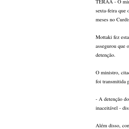
TERÃA - O minis
sexta-feira que
meses no Curdis
Mottaki fez est
assegurou que o
detenção.
O ministro, cita
foi transmitida
- A detenção do
inaceitável - di
Além disso, con