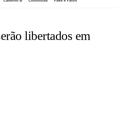
Caderno B
Colunistas
Fake e Fatos
erão libertados em