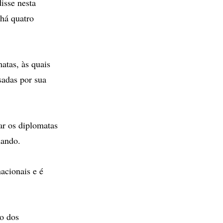
isse nesta
 há quatro
atas, às quais
sadas por sua
tar os diplomatas
uando.
acionais e é
ão dos