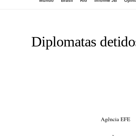
Mundo
Brasil
Rio
Informe JB
Opini
Diplomatas detido
Agência EFE