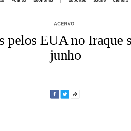
ão
Política
Economia
|
Esportes
Saúde
Ciência
ACERVO
s pelos EUA no Iraque s
junho
Facebook
Twitter
Mais
opções
de
compartilhamento