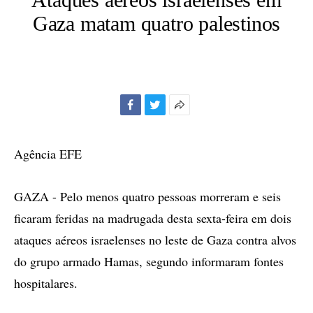
Gaza matam quatro palestinos
Facebook
Twitter
Mais
opções
de
Agência EFE
compartilhamento
GAZA - Pelo menos quatro pessoas morreram e seis
ficaram feridas na madrugada desta sexta-feira em dois
ataques aéreos israelenses no leste de Gaza contra alvos
do grupo armado Hamas, segundo informaram fontes
hospitalares.