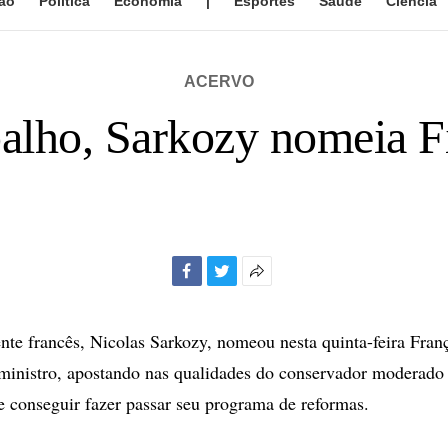
ão
Política
Economia
|
Esportes
Saúde
Ciência
ACERVO
balho, Sarkozy nomeia F
Facebook
Twitter
Mais
opções
de
ente francês, Nicolas Sarkozy, nomeou nesta quinta-feira Franç
compartilhamento
inistro, apostando nas qualidades do conservador moderado 
e conseguir fazer passar seu programa de reformas.