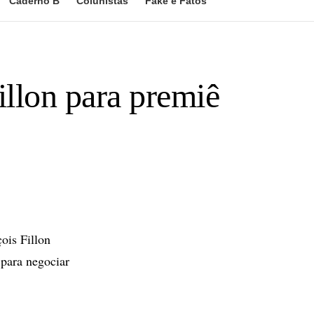
Caderno B
Colunistas
Fake e Fatos
illon para premiê
ois Fillon
para negociar