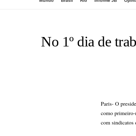
Mundo
Brasil
Rio
Informe JB
Opini
No 1º dia de tra
Paris- O presid
como primeiro-m
com sindicatos 