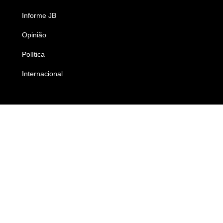
Informe JB
Caderno B
Opinião
Colunistas
Política
Economia
Internacional
Empresas e Negócios