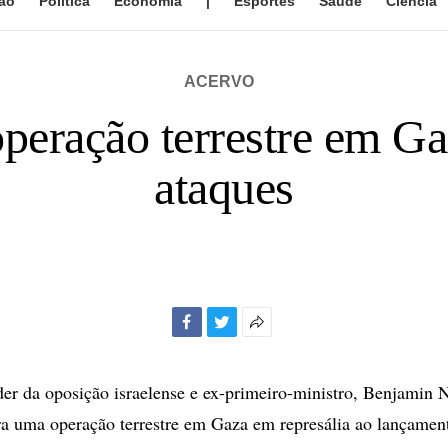
ão
Política
Economia
|
Esportes
Saúde
Ciência
ACERVO
eração terrestre em Ga
ataques
Facebook
Twitter
Mais
opções
de
der da oposição israelense e ex-primeiro-ministro, Benjamin 
compartilhamento
ira uma operação terrestre em Gaza em represália ao lançamen