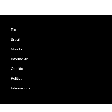
Rio
Esportes
Brasil
Saúde
Mundo
Ciência e Tecnologia
Informe JB
Caderno B
Opinião
Colunistas
Política
Economia
Internacional
Empresas e Negócios