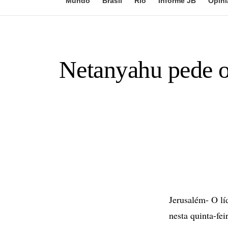
Mundo
Brasil
Rio
Informe JB
Opini
Netanyahu pede op
Jerusalém- O lí
nesta quinta-fe