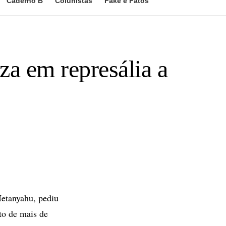
Caderno B
Colunistas
Fake e Fatos
za em represália a
Netanyahu, pediu
to de mais de