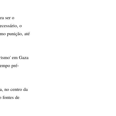
ra ser o
ecessário, o
omo punição, até
orismo' em Gaza
tempo pré-
a, no centro da
o fontes de