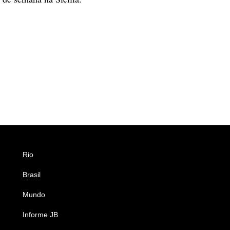
Rio
Esportes
Brasil
Saúde
Mundo
Ciência e Tecnologia
Informe JB
Caderno B