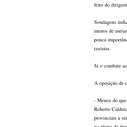
feito do dirigen
Sondagens indic
menos de metade
pouca importânc
taxistas.
Já o combate ao
A oposição de c
- Menos do que 
Roberto Calderol
provinciais a s
no pleito do fim