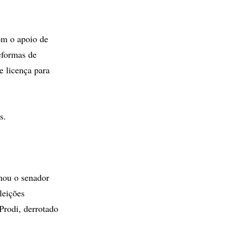
om o apoio de
eformas de
e licença para
s.
rmou o senador
leições
Prodi, derrotado