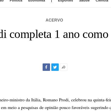
ão
Política
Economia
|
Esportes
Saúde
Ciência
ACERVO
di completa 1 ano como p
Facebook
Twitter
Mais
opções
de
compartilhamento
ro-ministro da Itália, Romano Prodi, celebrou na quinta-fei
em meio a pesquisas de opinião pouco favoráveis sugerindo q