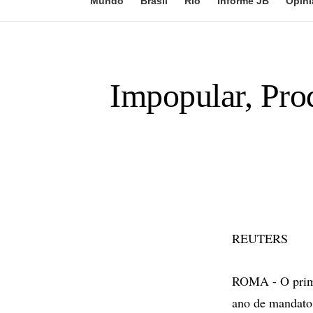
Mundo
Brasil
Rio
Informe JB
Opini
Impopular, Pro
REUTERS
ROMA - O primei
ano de mandato 