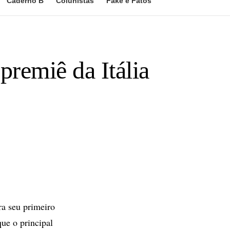
Caderno B
Colunistas
Fake e Fatos
remiê da Itália
ra seu primeiro
ue o principal