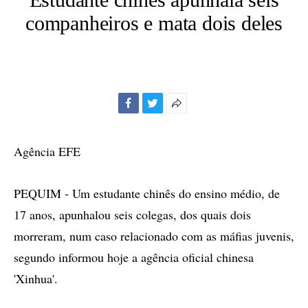
companheiros e mata dois deles
Facebook
Twitter
Mais
opções
de
Agência EFE
compartilhamento
PEQUIM - Um estudante chinês do ensino médio, de
17 anos, apunhalou seis colegas, dos quais dois
morreram, num caso relacionado com as máfias juvenis,
segundo informou hoje a agência oficial chinesa
'Xinhua'.