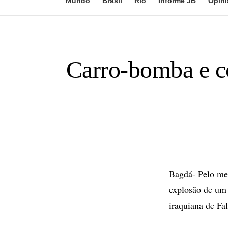
Mundo
Brasil
Rio
Informe JB
Opini
Carro-bomba e c
Bagdá- Pelo men
explosão de um
iraquiana de Fa