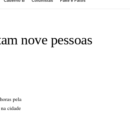
Caderno B
Colunistas
Fake e Fatos
tam nove pessoas
horas pela
 na cidade