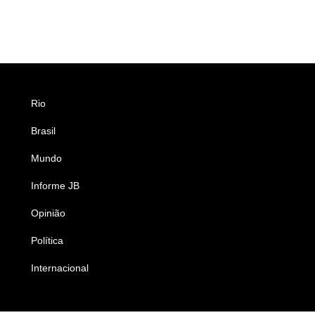
Rio
Esportes
Brasil
Saúde
Mundo
Ciência e Tecnologia
Informe JB
Caderno B
Opinião
Colunistas
Política
Economia
Internacional
Empresas e Negócios