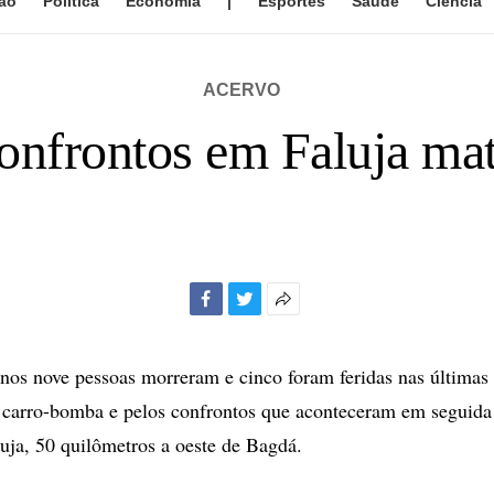
ão
Política
Economia
|
Esportes
Saúde
Ciência
ACERVO
onfrontos em Faluja ma
Facebook
Twitter
Mais
opções
de
os nove pessoas morreram e cinco foram feridas nas últimas 
compartilhamento
 carro-bomba e pelos confrontos que aconteceram em seguida
luja, 50 quilômetros a oeste de Bagdá.