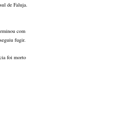
ul de Faluja.
terminou com
eguiu fugir.
cia foi morto