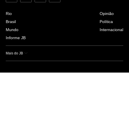
Rio
Opinião
Brasil
Política
Mundo
Internacional
Informe JB
Mais do JB
Esportes
Saúde
Ciência e Tecnologia
Caderno B
Colunistas
Economia
Empresas e Negócios