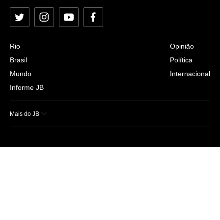
Twitter
Instagram
YouTube
Facebook
Rio
Opinião
Brasil
Política
Mundo
Internacional
Informe JB
Mais do JB
Esportes
Saúde
Ciência e Tecnologia
Caderno B
Colunistas
Economia
Empresas e Negócios